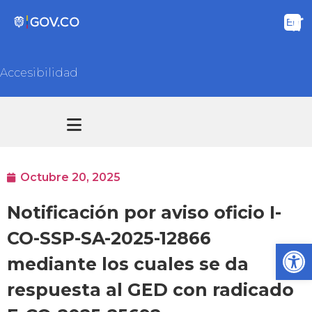
Accesibilidad
Transparencia y acceso información pública
Atención y Servicios a la ciudadanía
Octubre 20, 2025
Notificación por aviso oficio I-
CO-SSP-SA-2025-12866
Ab
mediante los cuales se da
respuesta al GED con radicado