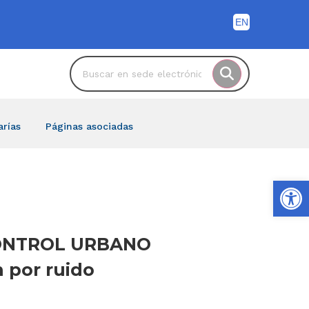
arías
Páginas asociadas
Ab
E CONTROL URBANO
 por ruido