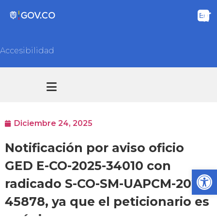
Accesibilidad
Transparencia y acceso información pública
Atención y Servicios a la ciudadanía
Diciembre 24, 2025
Notificación por aviso oficio
GED E-CO-2025-34010 con
Ab
radicado S-CO-SM-UAPCM-2025-
45878, ya que el peticionario es