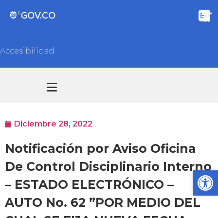
Accesibilidad
Transparencia y acceso información pública
Atención y Servicios a la ciudadanía
Diciembre 28, 2022
Notificación por Aviso Oficina
De Control Disciplinario Interno
Ab
– ESTADO ELECTRÓNICO –
AUTO No. 62 ”POR MEDIO DEL