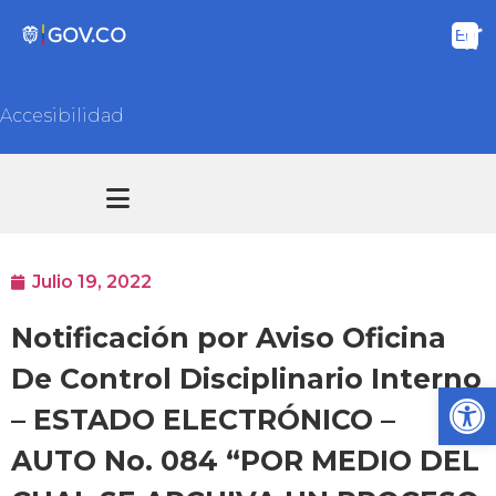
Accesibilidad
Transparencia y acceso información pública
Atención y Servicios a la ciudadanía
Julio 19, 2022
Notificación por Aviso Oficina
De Control Disciplinario Interno
Ab
– ESTADO ELECTRÓNICO –
AUTO No. 084 “POR MEDIO DEL