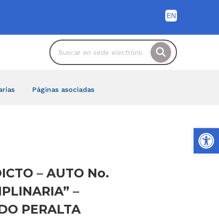
arías
Páginas asociadas
Ab
EDICTO – AUTO No.
PLINARIA” –
LANDO PERALTA