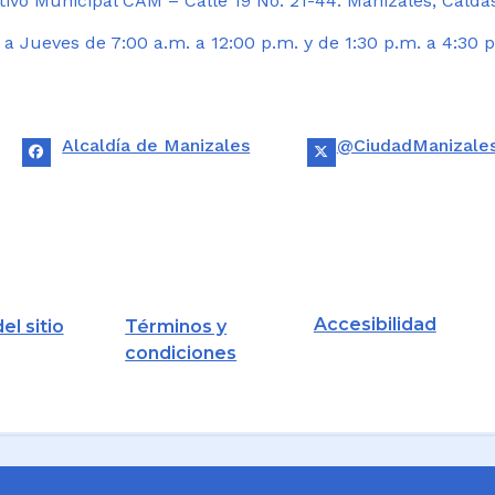
ivo Municipal CAM – Calle 19 No. 21-44. Manizales, Calda
 Jueves de 7:00 a.m. a 12:00 p.m. y de 1:30 p.m. a 4:30 p
Alcaldía de Manizales
@CiudadManizale
Accesibilidad
el sitio
Términos y
condiciones