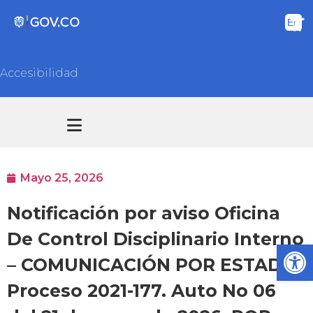
Accesibilidad
Transparencia y acceso información pública
Atención y Servicios a la ciudadanía
Mayo 25, 2026
Notificación por aviso Oficina
De Control Disciplinario Interno
Ab
– COMUNICACIÓN POR ESTADO–
Proceso 2021-177. Auto No 06