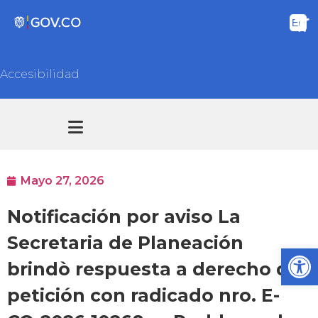
Accesibilidad
Transparencia y acceso información pública
Atención y Servicios a la ciudadanía
Mayo 27, 2026
Notificación por aviso La
Secretaria de Planeación
Ab
brindò respuesta a derecho de
petición con radicado nro. E-