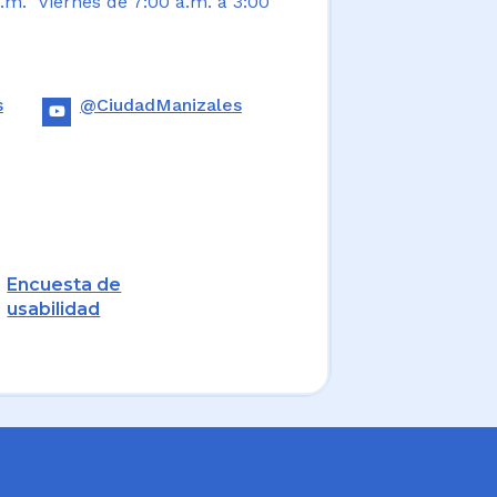
.m. Viernes de 7:00 a.m. a 3:00
s
@CiudadManizales
Encuesta de
usabilidad