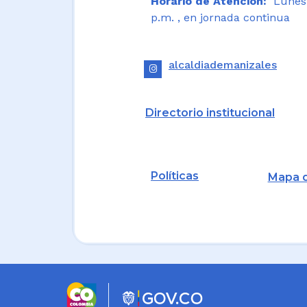
Horario de Atención:
Lunes a
p.m. , en jornada continua
alcaldiademanizales
Directorio institucional
Políticas
Mapa d