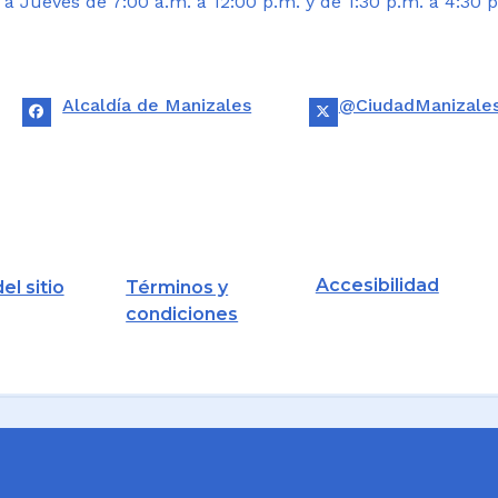
 Jueves de 7:00 a.m. a 12:00 p.m. y de 1:30 p.m. a 4:30 p
Alcaldía de Manizales
@CiudadManizale
Accesibilidad
el sitio
Términos y
condiciones