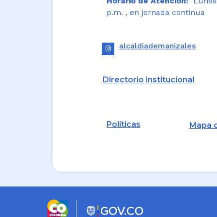
Horario de Atención:
Lunes a
p.m. , en jornada continua
alcaldiademanizales
Directorio institucional
Políticas
Mapa d