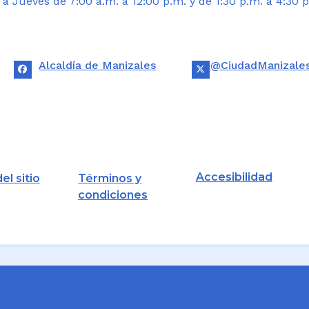
 Jueves de 7:00 a.m. a 12:00 p.m. y de 1:30 p.m. a 4:30 p
Alcaldía de Manizales
@CiudadManizale
Accesibilidad
el sitio
Términos y
condiciones