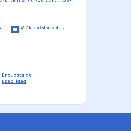
.m. Viernes de 7:00 a.m. a 3:00
s
@CiudadManizales
Encuesta de
usabilidad