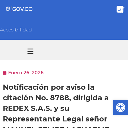
Accesibilidad
Transparencia y acceso información pública
Atención y Servicios a la ciudadanía
Enero 26, 2026
Notificación por aviso la
citación No. 8788, dirigida a
Ab
REDEX S.A.S. y su
Representante Legal señor