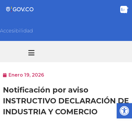
Accesibilidad
Transparencia y acceso información pública
Atención y Servicios a la ciudadanía
Enero 19, 2026
Notificación por aviso
INSTRUCTIVO DECLARACIÓN DE
Ab
INDUSTRIA Y COMERCIO