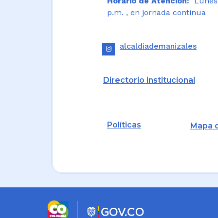
Horario de Atención:
Lunes a
p.m. , en jornada continua
alcaldiademanizales
Directorio institucional
Políticas
Mapa d