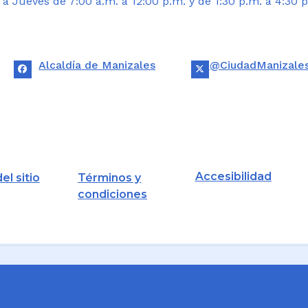
 Jueves de 7:00 a.m. a 12:00 p.m. y de 1:30 p.m. a 4:30 p
Alcaldía de Manizales
@CiudadManizale
Accesibilidad
el sitio
Términos y
condiciones