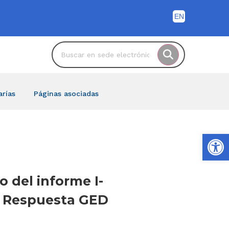
arías
Páginas asociadas
Ab
o del informe I-
 Respuesta GED