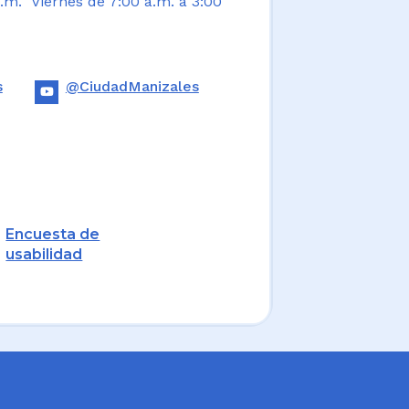
.m. Viernes de 7:00 a.m. a 3:00
s
@CiudadManizales
Encuesta de
usabilidad