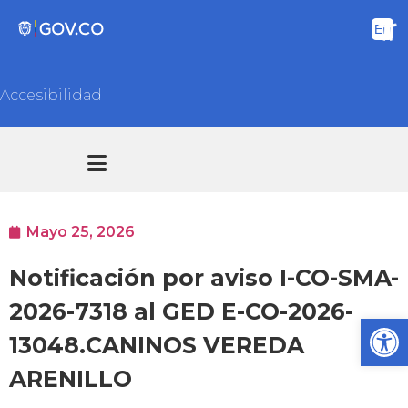
Accesibilidad
Transparencia y acceso información pública
Atención y Servicios a la ciudadanía
Mayo 25, 2026
Notificación por aviso I-CO-SMA-
2026-7318 al GED E-CO-2026-
Ab
13048.CANINOS VEREDA
ARENILLO