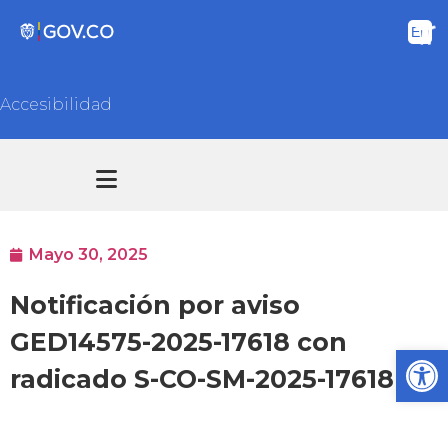
Accesibilidad
Transparencia y acceso información pública
Atención y Servicios a la ciudadanía
Mayo 30, 2025
Notificación por aviso
GED14575-2025-17618 con
Ab
radicado S-CO-SM-2025-17618