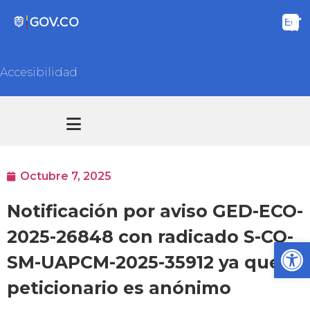
Accesibilidad
Transparencia y acceso información pública
Atención y Servicios a la ciudadanía
Octubre 7, 2025
Notificación por aviso GED-ECO-
2025-26848 con radicado S-CO-
Ab
SM-UAPCM-2025-35912 ya que el
peticionario es anónimo