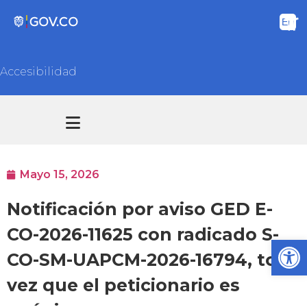
Accesibilidad
Transparencia y acceso información pública
Atención y Servicios a la ciudadanía
Mayo 15, 2026
Notificación por aviso GED E-
CO-2026-11625 con radicado S-
Ab
CO-SM-UAPCM-2026-16794, toda
vez que el peticionario es