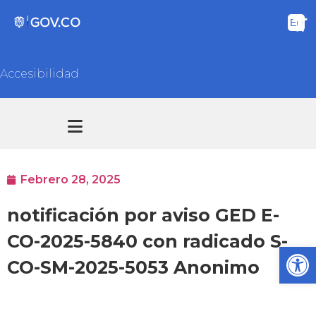
Accesibilidad
Transparencia y acceso información pública
Atención y Servicios a la ciudadanía
Febrero 28, 2025
notificación por aviso GED E-
CO-2025-5840 con radicado S-
Ab
CO-SM-2025-5053 Anonimo