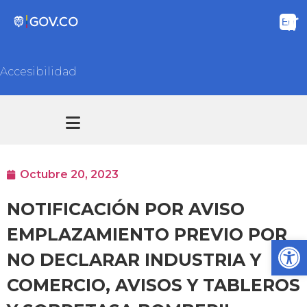
Accesibilidad
Transparencia y acceso información pública
Atención y Servicios a la ciudadanía
Octubre 20, 2023
NOTIFICACIÓN POR AVISO
EMPLAZAMIENTO PREVIO POR
Ab
NO DECLARAR INDUSTRIA Y
COMERCIO, AVISOS Y TABLEROS