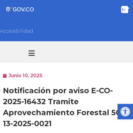
Accesibilidad
Transparencia y acceso información pública
Atención y Servicios a la ciudadanía
Junio 10, 2025
Notificación por aviso E-CO-
2025-16432 Tramite
Ab
Aprovechamiento Forestal 500-
13-2025-0021