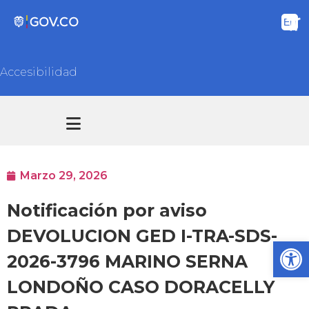
Accesibilidad
Transparencia y acceso información pública
Atención y Servicios a la ciudadanía
Marzo 29, 2026
Notificación por aviso
DEVOLUCION GED I-TRA-SDS-
Ab
2026-3796 MARINO SERNA
LONDOÑO CASO DORACELLY