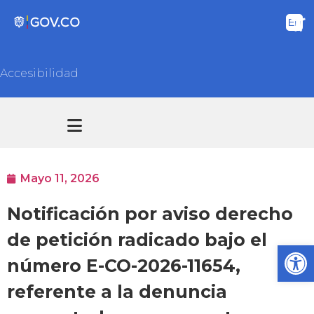
Accesibilidad
Transparencia y acceso información pública
Atención y Servicios a la ciudadanía
Mayo 11, 2026
Notificación por aviso derecho
de petición radicado bajo el
Ab
número E-CO-2026-11654,
referente a la denuncia