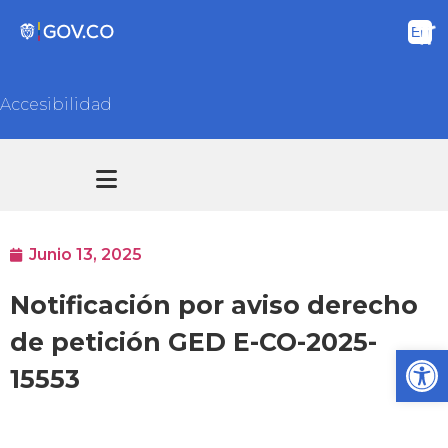
Accesibilidad
Transparencia y acceso información pública
Atención y Servicios a la ciudadanía
Junio 13, 2025
Notificación por aviso derecho
de petición GED E-CO-2025-
Ab
15553