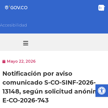
Accesibilidad
Transparencia y acceso información pública
Atención y Servicios a la ciudadanía
Mayo 22, 2026
Notificación por aviso
comunicado S-CO-SINF-2026-
Ab
13148, según solicitud anónima
E-CO-2026-743