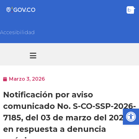
Accesibilidad
Transparencia y acceso información pública
Atención y Servicios a la ciudadanía
Marzo 3, 2026
Notificación por aviso
comunicado No. S-CO-SSP-2026-
Ab
7185, del 03 de marzo del 2026,
en respuesta a denuncia