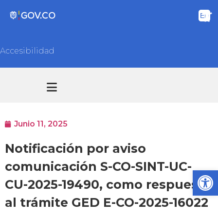
Accesibilidad
Transparencia y acceso información pública
Atención y Servicios a la ciudadanía
Junio 11, 2025
Notificación por aviso
comunicación S-CO-SINT-UC-
Ab
CU-2025-19490, como respuesta
al trámite GED E-CO-2025-16022