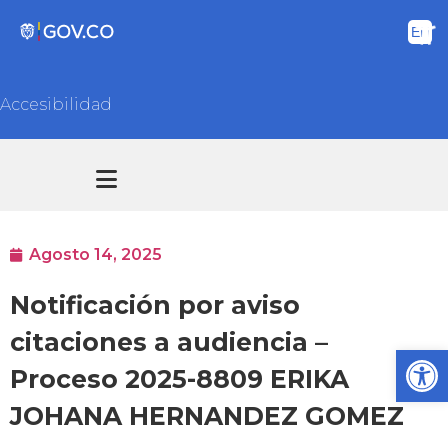
Accesibilidad
Transparencia y acceso información pública
Atención y Servicios a la ciudadanía
Agosto 14, 2025
Notificación por aviso
citaciones a audiencia –
Ab
Proceso 2025-8809 ERIKA
JOHANA HERNANDEZ GOMEZ