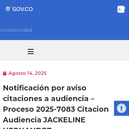
Accesibilidad
Transparencia y acceso información pública
Atención y Servicios a la ciudadanía
Agosto 14, 2025
Notificación por aviso
citaciones a audiencia –
Ab
Proceso 2025-7083 Citacion
Audiencia JACKELINE