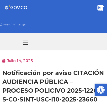
Accesibilidad
Transparencia y acceso información pública
Atención y Servicios a la ciudadanía
Julio 14, 2025
Notificación por aviso CITACIÓN
AUDIENCIA PÚBLICA –
Ab
PROCESO POLICIVO 2025-12209
S-CO-SINT-USC-I10-2025-23660