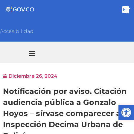
Accesibilidad
Transparencia y acceso información pública
Atención y Servicios a la ciudadanía
Diciembre 26, 2024
Notificación por aviso. Citación
audiencia pública a Gonzalo
Ab
Hoyos – sírvase comparecer a la
Inspección Decima Urbana de