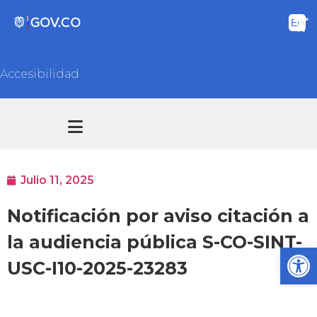
Accesibilidad
Transparencia y acceso información pública
Atención y Servicios a la ciudadanía
Julio 11, 2025
Notificación por aviso citación a
la audiencia pública S-CO-SINT-
Ab
USC-I10-2025-23283