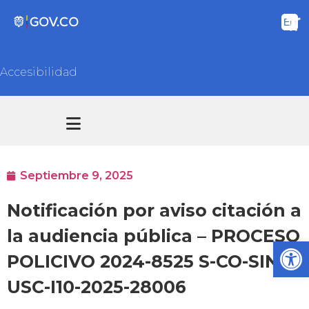
Accesibilidad
Transparencia y acceso información pública
Atención y Servicios a la ciudadanía
Septiembre 9, 2025
Notificación por aviso citación a
la audiencia pública – PROCESO
Ab
POLICIVO 2024-8525 S-CO-SINT-
USC-I10-2025-28006