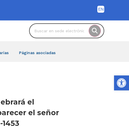
arías
Páginas asociadas
Ab
lebrará el
arecer el señor
-1453