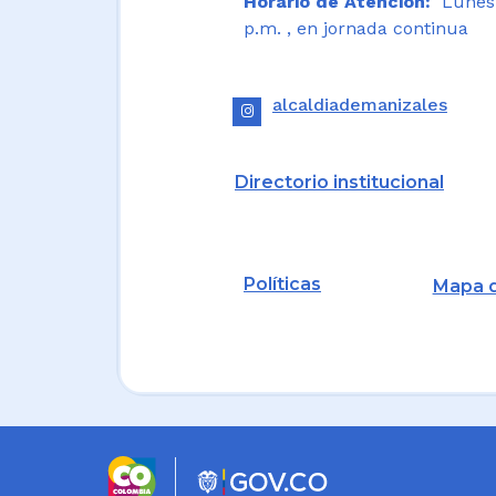
Horario de Atención:
Lunes a
p.m. , en jornada continua
alcaldiademanizales
Directorio institucional
Políticas
Mapa d