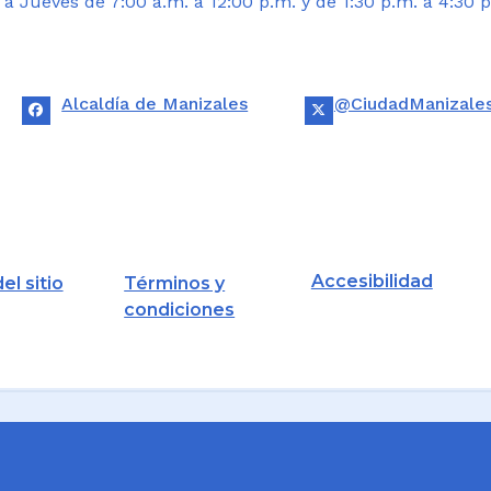
 Jueves de 7:00 a.m. a 12:00 p.m. y de 1:30 p.m. a 4:30 p
Alcaldía de Manizales
@CiudadManizale
Accesibilidad
el sitio
Términos y
condiciones