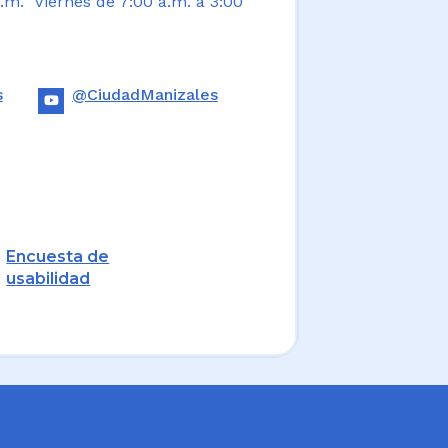
.m. Viernes de 7:00 a.m. a 3:00
s
@CiudadManizales
Encuesta de
usabilidad