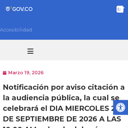
Accesibilidad
Transparencia y acceso información pública
Atención y Servicios a la ciudadanía
Marzo 19, 2026
Notificación por aviso citación a
la audiencia pública, la cual se
Ab
celebrará el DIA MIERCOLES 23
DE SEPTIEMBRE DE 2026 A LAS