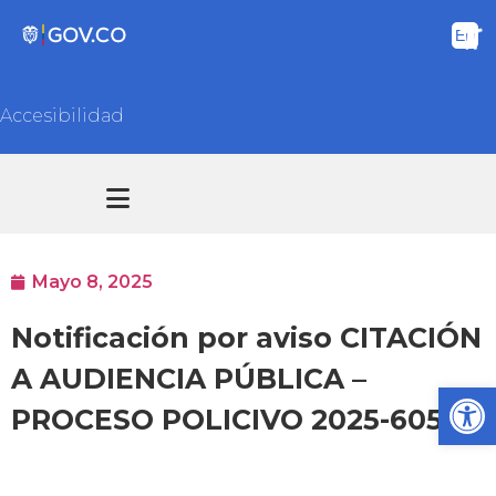
Accesibilidad
Transparencia y acceso información pública
Atención y Servicios a la ciudadanía
Mayo 8, 2025
Notificación por aviso CITACIÓN
A AUDIENCIA PÚBLICA –
Ab
PROCESO POLICIVO 2025-6058