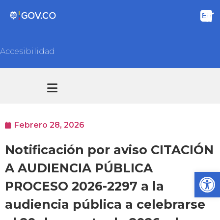
Accesibilidad
Transparencia y acceso información pública
Atención y Servicios a la ciudadanía
Febrero 28, 2026
Notificación por aviso CITACIÓN
A AUDIENCIA PÚBLICA
Ab
PROCESO 2026-2297 a la
audiencia pública a celebrarse