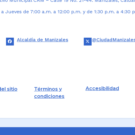
ivo Municipal CAM – Calle 19 No. 21-44. Manizales, Calda
 Jueves de 7:00 a.m. a 12:00 p.m. y de 1:30 p.m. a 4:30 p
Alcaldía de Manizales
@CiudadManizale
Accesibilidad
el sitio
Términos y
condiciones