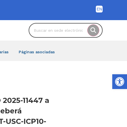
arías
Páginas asociadas
Ab
 2025-11447 a
deberá
-USC-ICP10-