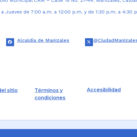
ivo Municipal CAM – Calle 19 No. 21-44. Manizales, Calda
 Jueves de 7:00 a.m. a 12:00 p.m. y de 1:30 p.m. a 4:30 p
Alcaldía de Manizales
@CiudadManizale
Accesibilidad
el sitio
Términos y
condiciones