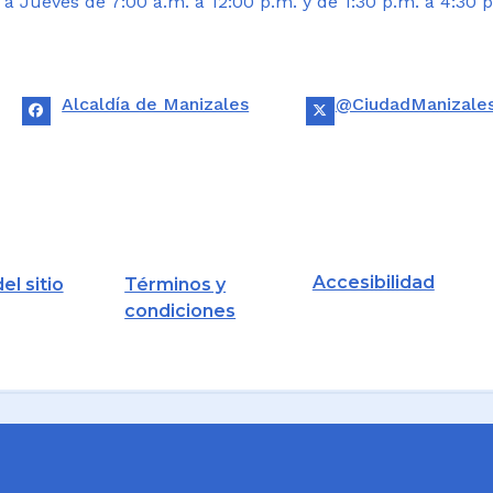
 Jueves de 7:00 a.m. a 12:00 p.m. y de 1:30 p.m. a 4:30 p
Alcaldía de Manizales
@CiudadManizale
Accesibilidad
el sitio
Términos y
condiciones