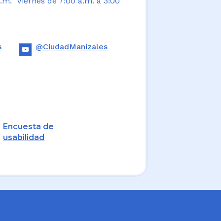
.m. Viernes de 7:00 a.m. a 3:00
s
@CiudadManizales
Encuesta de
usabilidad