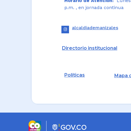
Horario de Atención:
Lunes a
p.m. , en jornada continua
alcaldiademanizales
Directorio institucional
Políticas
Mapa d