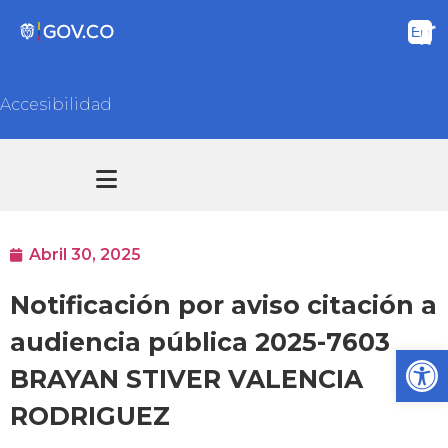
Accesibilidad
Transparencia y acceso información pública
Atención y Servicios a la ciudadanía
Abril 30, 2025
Notificación por aviso citación a
audiencia pública 2025-7603
Ab
BRAYAN STIVER VALENCIA
RODRIGUEZ