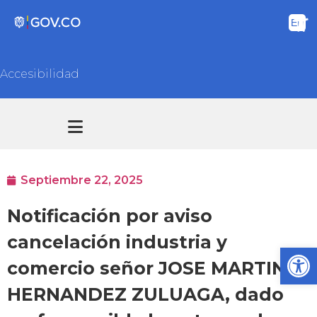
Accesibilidad
Transparencia y acceso información pública
Atención y Servicios a la ciudadanía
Septiembre 22, 2025
Notificación por aviso
cancelación industria y
Ab
comercio señor JOSE MARTIN
HERNANDEZ ZULUAGA, dado