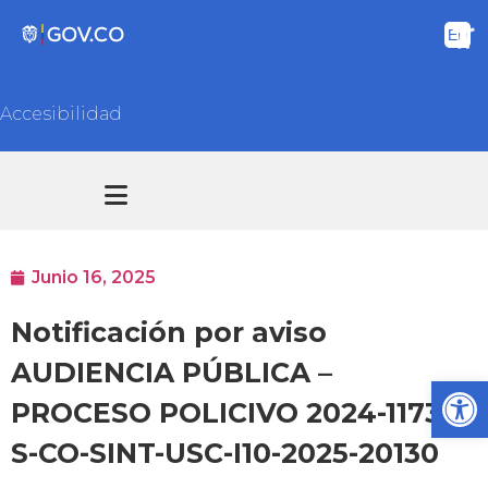
Accesibilidad
Transparencia y acceso información pública
Atención y Servicios a la ciudadanía
Junio 16, 2025
Notificación por aviso
AUDIENCIA PÚBLICA –
Ab
PROCESO POLICIVO 2024-11730
S-CO-SINT-USC-I10-2025-20130