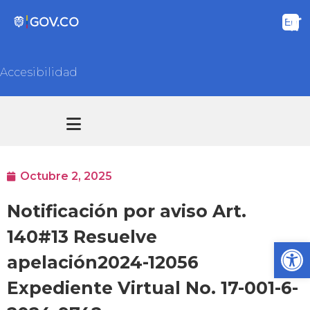
Accesibilidad
Transparencia y acceso información pública
Atención y Servicios a la ciudadanía
Octubre 2, 2025
Notificación por aviso Art.
140#13 Resuelve
Ab
apelación2024-12056
Expediente Virtual No. 17-001-6-