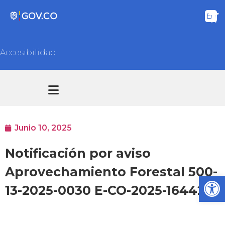
Accesibilidad
Transparencia y acceso información pública
Atención y Servicios a la ciudadanía
Junio 10, 2025
Notificación por aviso
Aprovechamiento Forestal 500-
Ab
13-2025-0030 E-CO-2025-16442