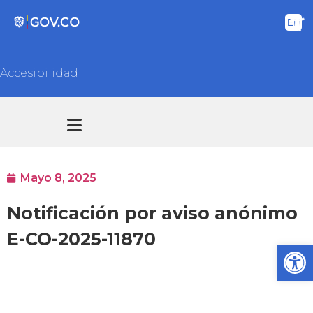
Accesibilidad
Transparencia y acceso información pública
Atención y Servicios a la ciudadanía
Mayo 8, 2025
Notificación por aviso anónimo
E-CO-2025-11870
Ab