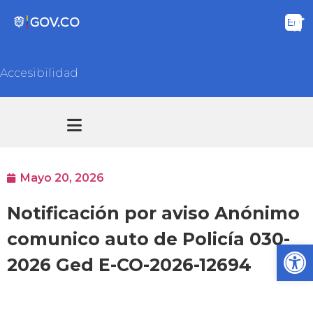
Accesibilidad
Transparencia y acceso información pública
Atención y Servicios a la ciudadanía
Mayo 20, 2026
Notificación por aviso Anónimo
comunico auto de Policía 030-
Ab
2026 Ged E-CO-2026-12694