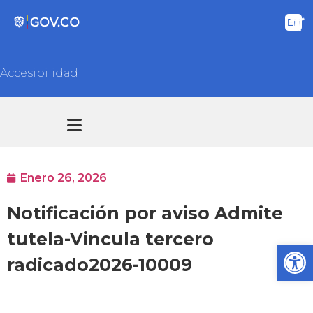
Accesibilidad
Transparencia y acceso información pública
Atención y Servicios a la ciudadanía
Enero 26, 2026
Notificación por aviso Admite
tutela-Vincula tercero
Ab
radicado2026-10009