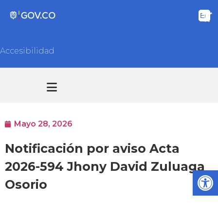
Accesibilidad
Transparencia y acceso información pública
Atención y Servicios a la ciudadanía
Mayo 28, 2026
Notificación por aviso Acta
2026-594 Jhony David Zuluaga
Ab
Osorio