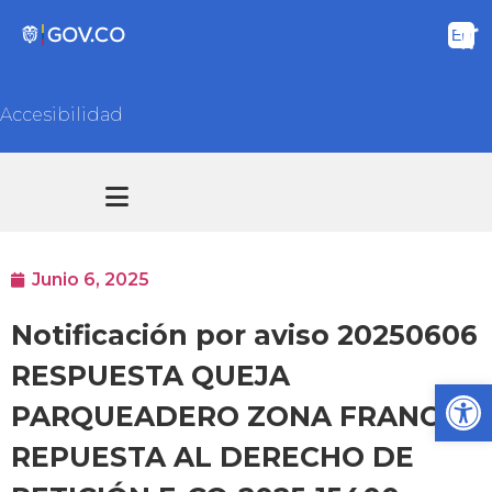
Accesibilidad
Transparencia y acceso información pública
Atención y Servicios a la ciudadanía
Junio 6, 2025
Notificación por aviso 20250606
RESPUESTA QUEJA
Ab
PARQUEADERO ZONA FRANCA
REPUESTA AL DERECHO DE