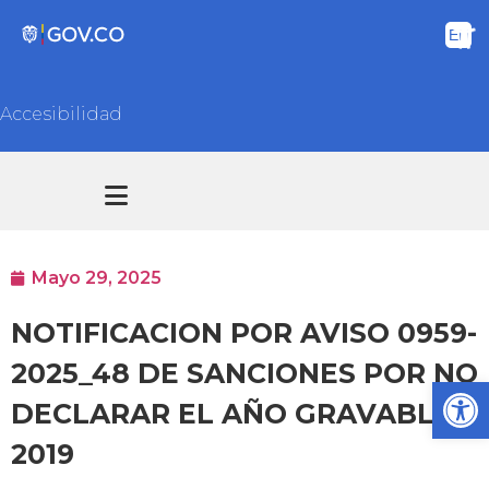
Accesibilidad
Transparencia y acceso información pública
Atención y Servicios a la ciudadanía
Mayo 29, 2025
NOTIFICACION POR AVISO 0959-
2025_48 DE SANCIONES POR NO
Ab
DECLARAR EL AÑO GRAVABLE
2019